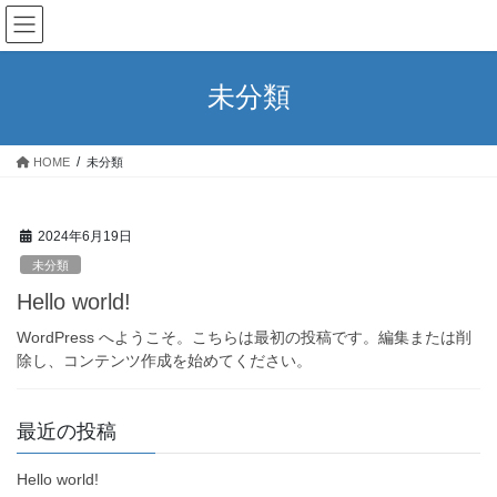
コ
ナ
ン
ビ
テ
ゲ
ン
ー
未分類
ツ
シ
へ
ョ
ス
ン
HOME
未分類
キ
に
ッ
移
プ
動
2024年6月19日
未分類
Hello world!
WordPress へようこそ。こちらは最初の投稿です。編集または削
除し、コンテンツ作成を始めてください。
最近の投稿
Hello world!